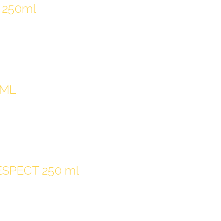
e 250ml
0ML
ESPECT 250 ml