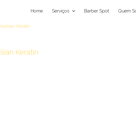
Home
Serviços
Barber Spot
Quem S
ian Keratin