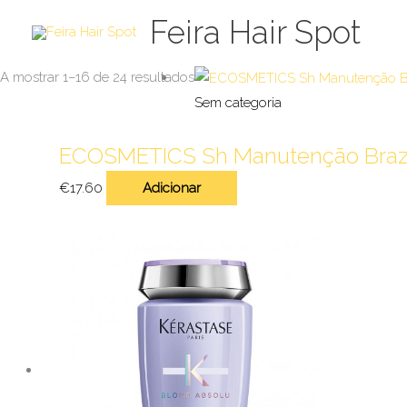
Skip
Feira Hair Spot
to
content
A mostrar 1–16 de 24 resultados
Sem categoria
ECOSMETICS Sh Manutenção Brazil
€
17.60
Adicionar