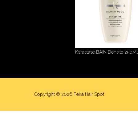
Kerastase BAIN Densite 250M
Copyright © 2026
Feira Hair Spot
e para mostrar-lhe publicidade personalizada com base num perfil 
itar todos os cookies pressionando o botão "Aceitar cookies“, par