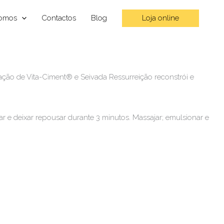
Loja online
omos
Contactos
Blog
ação de Vita-Ciment® e Seivada Ressurreição reconstrói e
 e deixar repousar durante 3 minutos. Massajar; emulsionar e