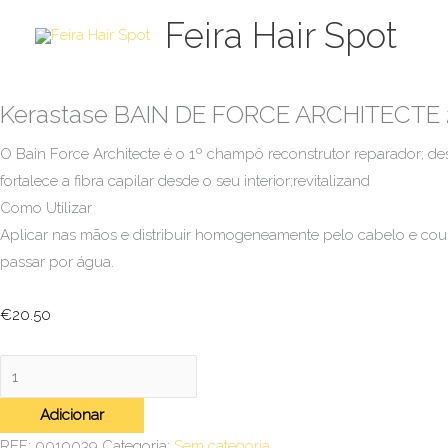
Skip
Quantidade
Feira Hair Spot
to
de
content
Kerastase
BAIN
Kerastase BAIN DE FORCE ARCHITECTE
DE
FORCE
O Bain Force Architecte é o 1º champô reconstrutor reparador; d
ARCHITECTE
fortalece a fibra capilar desde o seu interior;revitalizand
250ml
Como Utilizar
Aplicar nas mãos e distribuir homogeneamente pelo cabelo e cour
passar por água.
€
20.50
Adicionar
REF:
0010039
Categoria:
Sem categoria