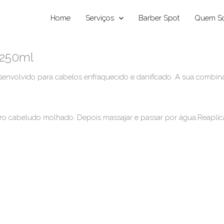
Home
Serviços
Barber Spot
Quem S
 250ml
esenvolvido para cabelos enfraquecido e danificado. A sua combin
o cabeludo molhado. Depois massajar e passar por água.Reaplicar