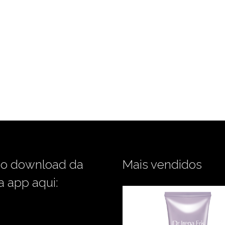
 o download da
Mais vendidos
a app aqui: