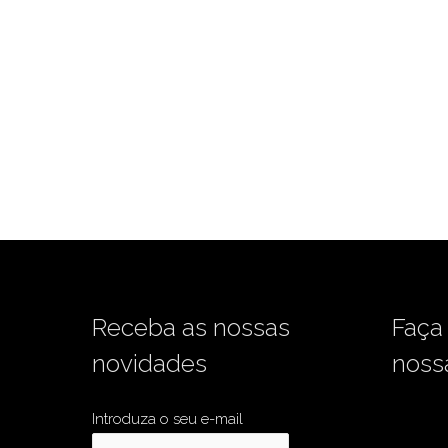
Receba as nossas
Faça
novidades
noss
Introduza o seu e-mail