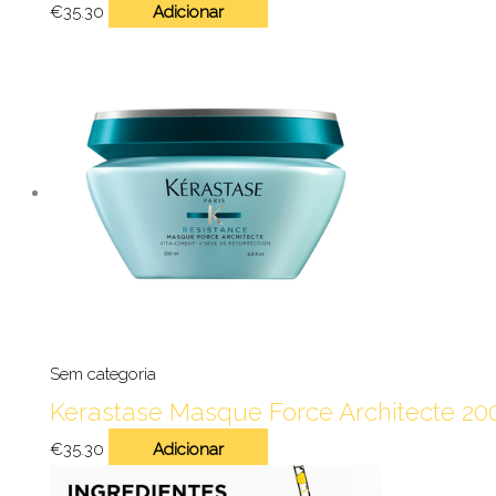
€
35.30
Adicionar
Sem categoria
Kerastase Masque Force Architecte 20
€
35.30
Adicionar