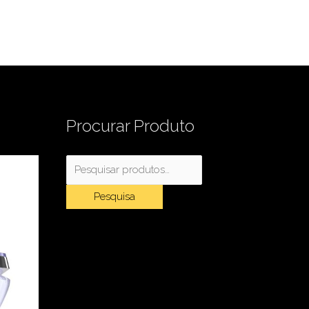
Pesquisar
Procurar Produto
por:
Pesquisa