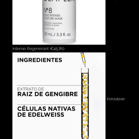
Intense Regenerant
€
45.80
Kerastase