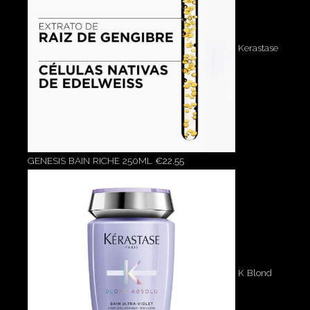
Kerastase
GENESIS BAIN RICHE 250ML
€
22.55
K Blond