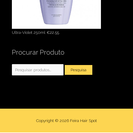
Ultra-Violet 250ml
€
22.55
Pesquisar
Procurar Produto
por:
Pesquisa
Copyright © 2026
Feira Hair Spot