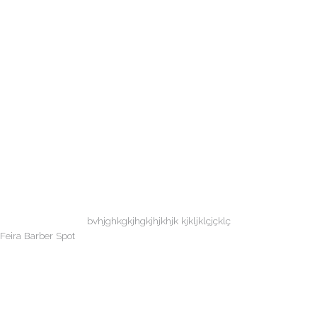
bvhjghkgkjhgkjhjkhjk kjkljklçjçklç
Feira Barber Spot