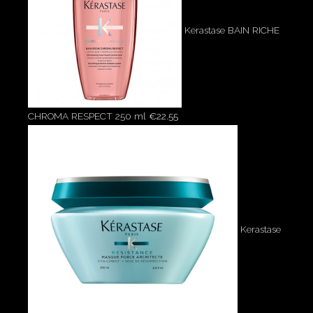
Kerastase BAIN RICHE
CHROMA RESPECT 250 ml
€
22.55
Kerastase