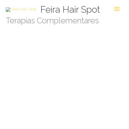
Skip
Main
Feira Hair Spot
to
Men
content
Terapias Complementares