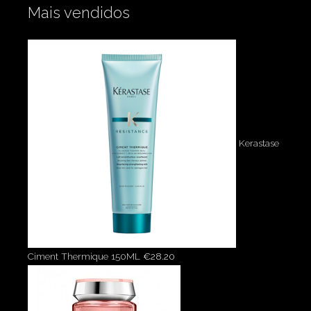
Mais vendidos
Kerastase
Ciment Thermique 150ML
€
28.20