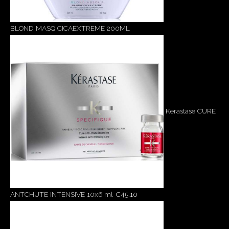
BLOND MASQ CICAEXTREME 200ML
Kerastase CURE
ANTCHUTE INTENSIVE 10x6 ml
€
45.10