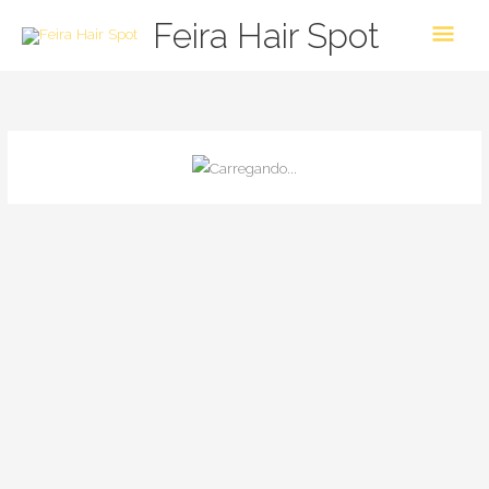
Skip
Main
Feira Hair Spot
to
Men
content