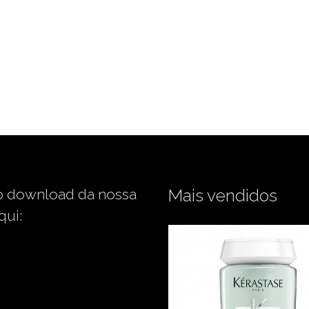
o download da nossa
Mais vendidos
qui: