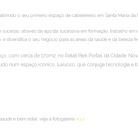
Home
Serviços
Barber Spot
Quem S
brindo o seu primeiro espaço de cabeleireiro em Santa Maria da F
 sucesso, através da aposta sucessiva em formação, trabalho em e
o, e diversifica o seu negócio para as áreas da saúde e da beleza 
ço, com cerca de 170m2, no Retail Park Portas da Cidade.
Nova
udo num espaço icónico, luxuoso, que conjuga tecnologia e b
aude e bem estar, veja a fotogaleria
aqui
.