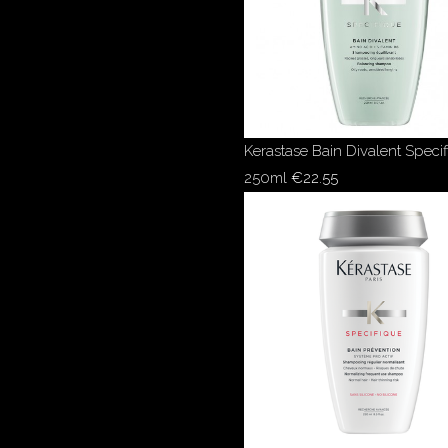
Kerastase Bain Divalent Speci
250ml
€
22.55