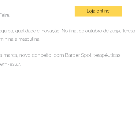
Loja online
omos
Contactos
Blog
eira.
quipa, qualidade e inovação. No final de outubro de 2019, Teresa
feminina e masculina.
 marca, novo conceito, com Barber Spot, terapêuticas
em-estar.