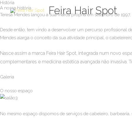
História
Skip
Feira Hair Spot
A nossa história
to
Teresa Mendes lançou a sua marca própria em setembro de 1997, a
content
Desde então, tem vindo a desenvolver um percurso profissional de
Mendes alarga o conceito da sua atividade principal, o cabeleireir
Nasce assim a marca Feira Hair Spot, integrada num novo espa
complementares e medicina estética avançada não invasiva. T
Galeria
O nosso espaço
No mesmo espaço dispomos de serviços de cabeleiro, barbearia, s