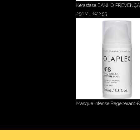
Kerastase BANHO PREVENÇ
250ML
€
22.55
Masque Intense Regenerant
€