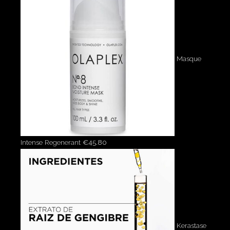
Masque
Intense Regenerant
€
45.80
Kerastase