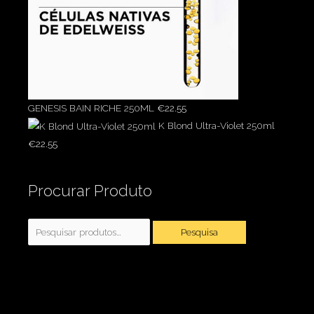
GENESIS BAIN RICHE 250ML
€
22.55
K Blond Ultra-Violet 250ml
€
22.55
Pesquisar
Procurar Produto
por:
Pesquisa