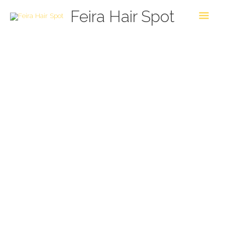
Skip
Main
Feira Hair Spot
to
Men
content