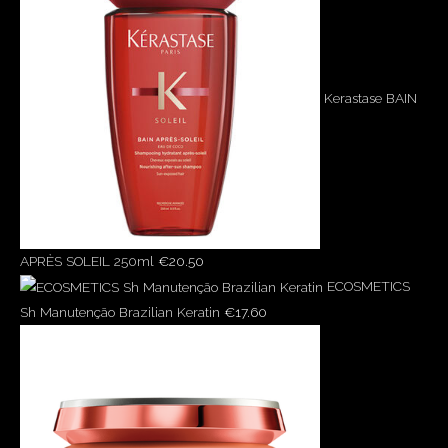
Kerastase BAIN
APRÈS SOLEIL 250ml
€
20.50
ECOSMETICS
Sh Manutenção Brazilian Keratin
€
17.60