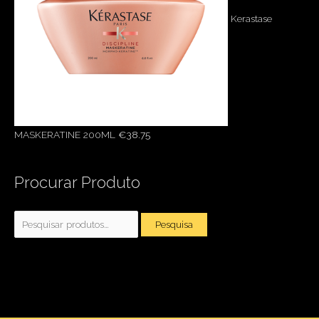
Kerastase
MASKERATINE 200ML
€
38.75
Pesquisar
Procurar Produto
por:
Pesquisa